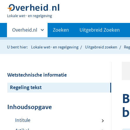
U
Lokale wet- en regelgeving
bent
Primaire
hier:
Andere
Overheid.nl
Zoeken
Uitgebreid Zoeken
sites
navigatie
binnen
U bent hier:
Lokale wet- en regelgeving
Uitgebreid zoeken
Reg
Wetstechnische informatie
Regeling tekst
B
Inhoudsopgave
b
Intitule