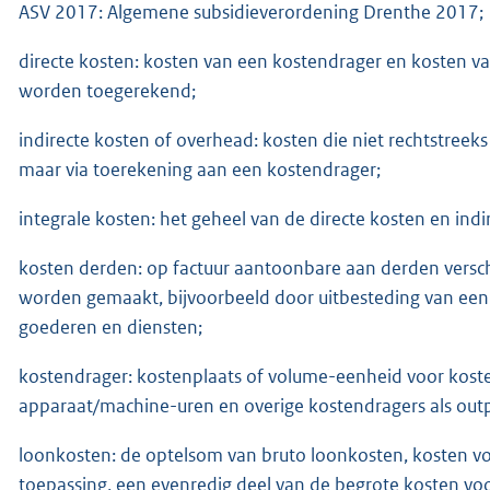
ASV 2017: Algemene subsidieverordening Drenthe 2017;
directe kosten: kosten van een kostendrager en kosten van
worden toegerekend;
indirecte kosten of overhead: kosten die niet rechtstreek
maar via toerekening aan een kostendrager;
integrale kosten: het geheel van de directe kosten en indi
kosten derden: op factuur aantoonbare aan derden verschul
worden gemaakt, bijvoorbeeld door uitbesteding van een d
goederen en diensten;
kostendrager: kostenplaats of volume-eenheid voor koste
apparaat/machine-uren en overige kostendragers als outp
loonkosten: de optelsom van bruto loonkosten, kosten v
toepassing, een evenredig deel van de begrote kosten voo