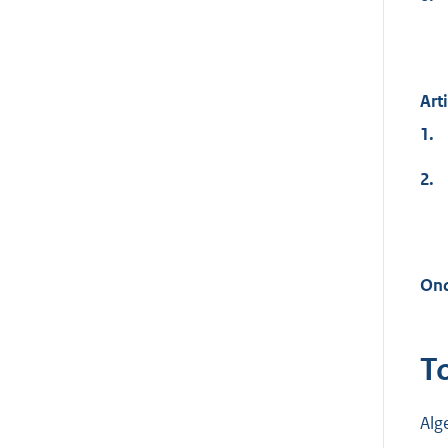
Art
1.
2.
Ond
T
Al