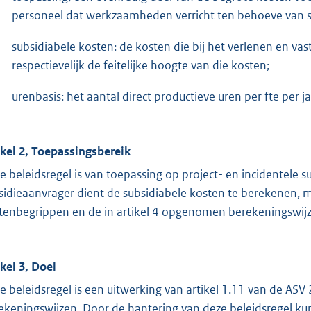
personeel dat werkzaamheden verricht ten behoeve van sub
subsidiabele kosten: de kosten die bij het verlenen en v
respectievelijk de feitelijke hoogte van die kosten;
urenbasis: het aantal direct productieve uren per fte per ja
ikel 2, Toepassingsbereik
e beleidsregel is van toepassing op project- en incidentele 
sidieaanvrager dient de subsidiabele kosten te berekenen, 
tenbegrippen en de in artikel 4 opgenomen berekeningswij
ikel 3, Doel
e beleidsregel is een uitwerking van artikel 1.11 van de A
ekeningswijzen. Door de hantering van deze beleidsregel ku