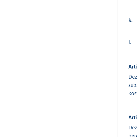
k.
l.
Art
Dez
sub
kos
Art
Dez
ber