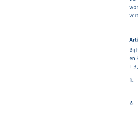
wor
ver
Art
Bij
en 
1.3,
1.
2.