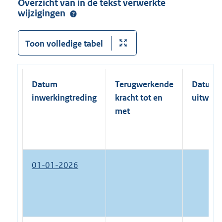
Overzicht van in de tekst verwerkte
wijzigingen
Toon volledige tabel
Datum
Terugwerkende
Datum
inwerkingtreding
kracht tot en
uitwerk
met
01-01-2026