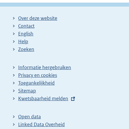
Over deze website
Contact
English
Help
Zoeken
Informatie hergebruiken
Privacy en cookies
Toegankelijkheid
Sitemap
E
Kwetsbaarheid melden
x
t
Open data
e
Linked Data Overheid