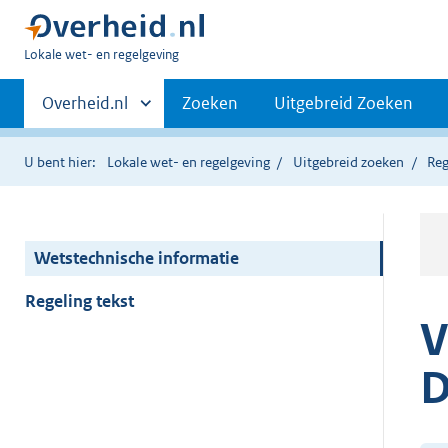
U
Lokale wet- en regelgeving
bent
Primaire
hier:
Andere
Overheid.nl
Zoeken
Uitgebreid Zoeken
sites
navigatie
binnen
U bent hier:
Lokale wet- en regelgeving
Uitgebreid zoeken
Reg
Wetstechnische informatie
Regeling tekst
V
D