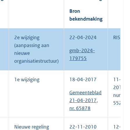
Bron
bekendmaking
2e wijziging
22-04-2024
RIS 17
(aanpassing aan
gmb-2024-
nieuwe
179755
organisatiestructuur)
1e wijziging
18-04-2017
11-04-
2017,
Gemeenteblad
numme
21-04-2017,
552
nr. 65878
Nieuwe regeling
22-11-2010
12-10-