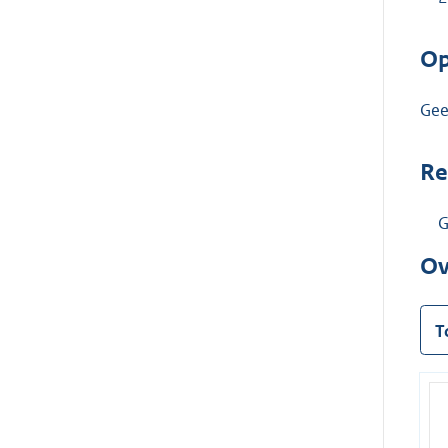
Op
Ge
Re
G
Ov
T