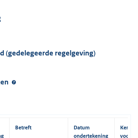
g
rd (gedelegeerde regelgeving)
ngen
Betreft
Datum
Kenme
ng
ondertekening
voorste