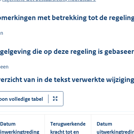
merkingen met betrekking tot de regelin
en
gelgeving die op deze regeling is gebasee
een
erzicht van in de tekst verwerkte wijzigi
oon volledige tabel
Datum
Terugwerkende
Datum
inwerkingtreding
kracht tot en
uitwerkingtredi