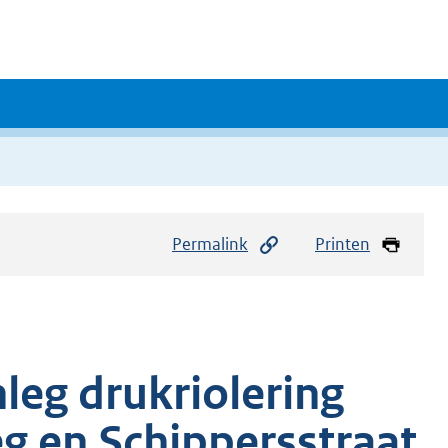
Permalink
Printen
leg drukriolering
eg en Schippersstraat