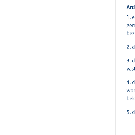
Art
1. 
gem
bez
2. 
3. 
vast
4. 
wor
bek
5. 