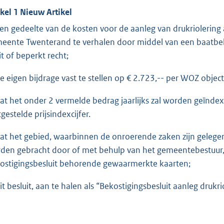
ikel 1 Nieuw Artikel
een gedeelte van de kosten voor de aanleg van drukriolering 
eente Twenterand te verhalen door middel van een baatbe
it of beperkt recht;
de eigen bijdrage vast te stellen op € 2.723,-- per WOZ object 
dat het onder 2 vermelde bedrag jaarlijks zal worden geïndex
gestelde prijsindexcijfer.
dat het gebied, waarbinnen de onroerende zaken zijn gelegen 
den gebracht door of met behulp van het gemeentebestuur, i
ostigingsbesluit behorende gewaarmerkte kaarten;
dit besluit, aan te halen als “Bekostigingsbesluit aanleg drukr