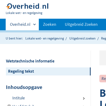
U
Lokale wet- en regelgeving
bent
Primaire
hier:
Andere
Overheid.nl
Zoeken
Uitgebreid Zoeken
sites
navigatie
binnen
U bent hier:
Lokale wet- en regelgeving
Uitgebreid zoeken
Reg
Wetstechnische informatie
Regeling tekst
Re
Inhoudsopgave
B
Intitule
L