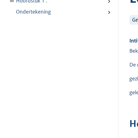
Hoofdstuk 1 .
Ondertekening
Ge
Inti
Bek
De 
gez
gel
H