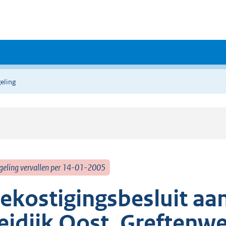
eling
geling vervallen per 14-01-2005
ekostigingsbesluit aan
eidijk Oost, Greftenw