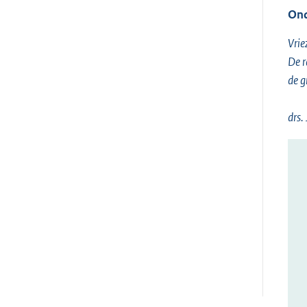
Ond
Vrie
De 
de gr
drs.