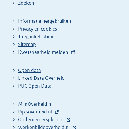
Zoeken
Informatie hergebruiken
Privacy en cookies
Toegankelijkheid
Sitemap
E
Kwetsbaarheid melden
x
t
Open data
e
Linked Data Overheid
r
PUC Open Data
n
e
MijnOverheid.nl
l
E
Rijksoverheid.nl
i
x
E
Ondernemersplein.nl
n
t
x
E
Werkenbijdeoverheid.nl