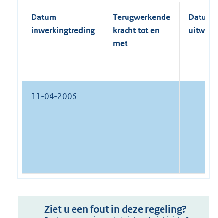
Datum
Terugwerkende
Datum
inwerkingtreding
kracht tot en
uitwerk
met
11-04-2006
Ziet u een fout in deze regeling?