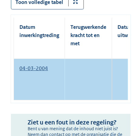
Toon volledige tabel
Datum
Terugwerkende
Datum
inwerkingtreding
kracht tot en
uitwerk
met
04-03-2004
Ziet u een fout in deze regeling?
Bent u van mening dat de inhoud niet juist is?
Neem dan contact op met de organisatie die de