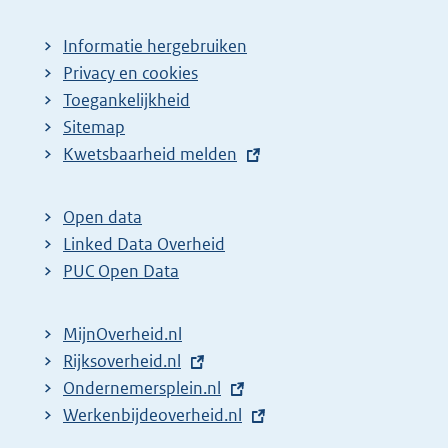
Informatie hergebruiken
Privacy en cookies
Toegankelijkheid
Sitemap
E
Kwetsbaarheid melden
x
t
Open data
e
Linked Data Overheid
r
PUC Open Data
n
e
MijnOverheid.nl
l
E
Rijksoverheid.nl
i
x
E
Ondernemersplein.nl
n
t
x
E
Werkenbijdeoverheid.nl
k
e
t
x