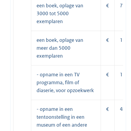
een boek, oplage van
€
71,3
3000 tot 5000
exemplaren
een boek, oplage van
€
101,
meer dan 5000
exemplaren
- opname in een TV
€
13,2
programma, film of
diaserie, voor opzoekwerk
- opname in een
€
40,7
tentoonstelling in een
museum of een andere