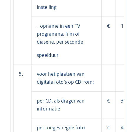
instelling
- opname in een TV
€
11,1
programma, film of
diaserie, per seconde
speelduur
5.
voor het plaatsen van
digitale foto’s op CD-rom:
per CD, als drager van
€
3,20
informatie
per toegevoegde foto
€
4,15