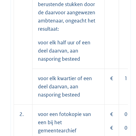
berustende stukken door
de daarvoor aangewezen
ambtenaar, ongeacht het
resultaat:
voor elk half uur of een
deel daarvan, aan
nasporing besteed
voor elk kwartier of een
€
13,2
deel daarvan, aan
nasporing besteed
2.
voor een fotokopie van
€
0,35
een bij het
€
0,50
gemeentearchief