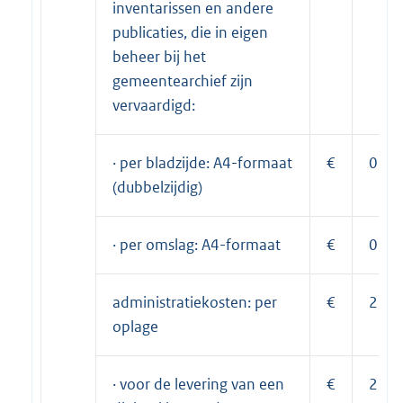
inventarissen en andere
publicaties, die in eigen
beheer bij het
gemeentearchief zijn
vervaardigd:
· per bladzijde: A4-formaat
€
0,20
(dubbelzijdig)
· per omslag: A4-formaat
€
0,20
administratiekosten: per
€
2,65
oplage
· voor de levering van een
€
2,65