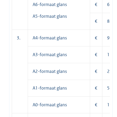
A6-formaat glans
€
6,40
A5-formaat glans
€
8,00
3.
A4-formaat glans
€
9,60
A3-formaat glans
€
13,8
A2-formaat glans
€
27,3
A1-formaat glans
€
54,6
A0-formaat glans
€
109,