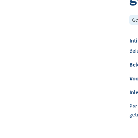
Ge
Inti
Bel
Bel
Voo
Inl
Per
get