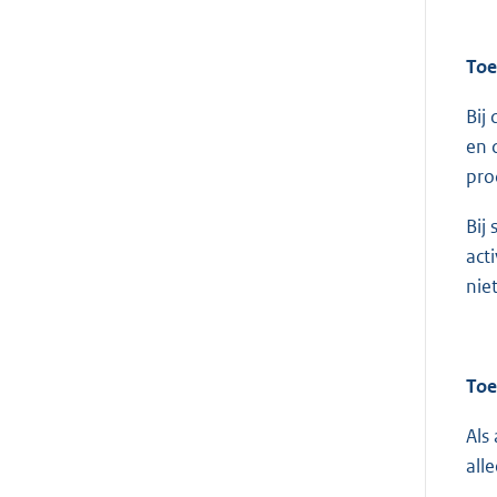
Toe
Bij
en 
pro
Bij
act
nie
Toe
Als
all