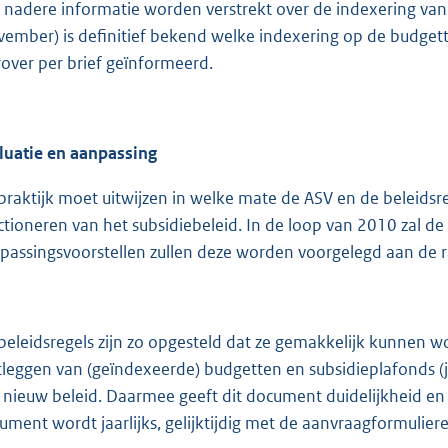
 nadere informatie worden verstrekt over de indexering va
vember) is definitief bekend welke indexering op de budget
rover per brief geïnformeerd.
luatie en aanpassing
praktijk moet uitwijzen in welke mate de ASV en de beleids
ctioneren van het subsidiebeleid. In de loop van 2010 zal de 
passingsvoorstellen zullen deze worden voorgelegd aan de r
beleidsregels zijn zo opgesteld dat ze gemakkelijk kunnen w
tleggen van (geïndexeerde) budgetten en subsidieplafonds (j
 nieuw beleid. Daarmee geeft dit document duidelijkheid en 
ument wordt jaarlijks, gelijktijdig met de aanvraagformuliere