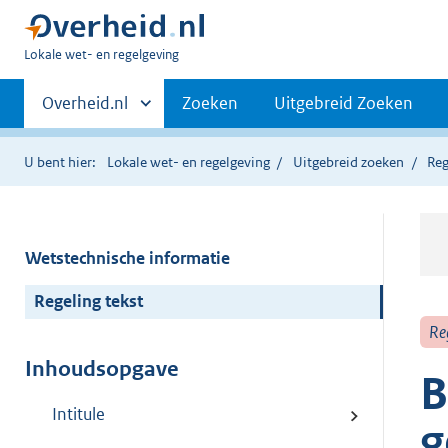
U
Lokale wet- en regelgeving
bent
Primaire
hier:
Andere
Overheid.nl
Zoeken
Uitgebreid Zoeken
sites
navigatie
binnen
U bent hier:
Lokale wet- en regelgeving
Uitgebreid zoeken
Reg
Wetstechnische informatie
Regeling tekst
Re
Inhoudsopgave
B
Intitule
g