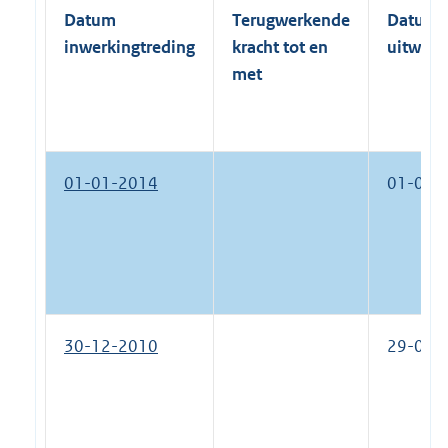
Datum
Terugwerkende
Datum
inwerkingtreding
kracht tot en
uitwerk
met
01-01-2014
01-01-
30-12-2010
29-02-