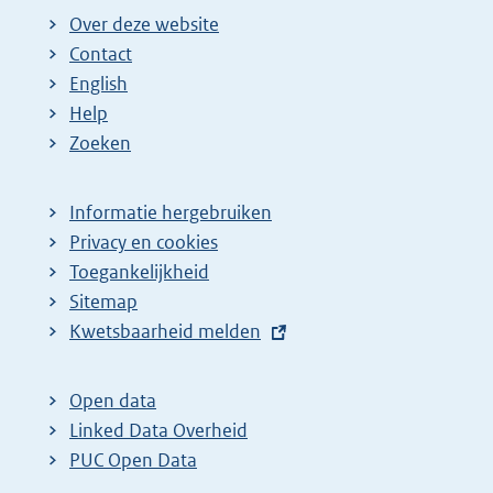
Over deze website
Contact
English
Help
Zoeken
Informatie hergebruiken
Privacy en cookies
Toegankelijkheid
Sitemap
E
Kwetsbaarheid melden
x
t
Open data
e
Linked Data Overheid
r
PUC Open Data
n