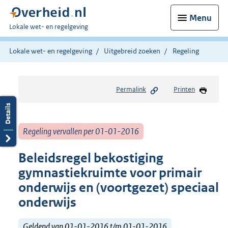
Menu
U
Lokale wet- en regelgeving
bent
hier:
Lokale wet- en regelgeving
Uitgebreid zoeken
Regeling
Permalink
Printen
Regeling vervallen per 01-01-2016
Beleidsregel bekostiging
gymnastiekruimte voor primair
onderwijs en (voortgezet) speciaal
onderwijs
Geldend van 01-01-2016 t/m 01-01-2016