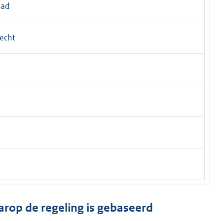
aad
recht
arop de regeling is gebaseerd