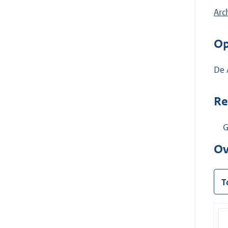
Arch
Op
De 
Re
G
Ov
T