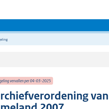
eling
geling vervallen per 04-03-2025
rchiefverordening va
meland 2007