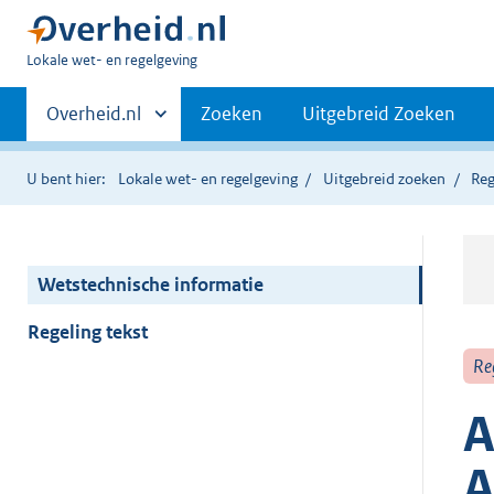
U
Lokale wet- en regelgeving
bent
Primaire
hier:
Andere
Overheid.nl
Zoeken
Uitgebreid Zoeken
sites
navigatie
binnen
U bent hier:
Lokale wet- en regelgeving
Uitgebreid zoeken
Reg
Wetstechnische informatie
Regeling tekst
Re
A
A