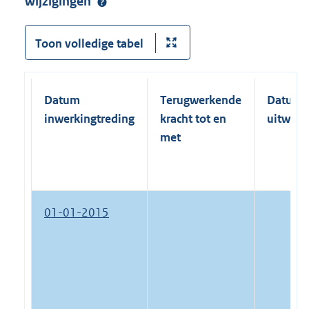
wijzigingen
Toon volledige tabel
Datum
Terugwerkende
Datum
inwerkingtreding
kracht tot en
uitwerk
met
01-01-2015