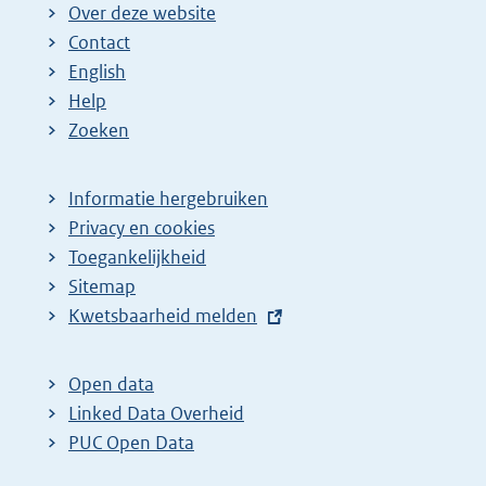
Over deze website
Contact
English
Help
Zoeken
Informatie hergebruiken
Privacy en cookies
Toegankelijkheid
Sitemap
E
Kwetsbaarheid melden
x
t
Open data
e
Linked Data Overheid
r
PUC Open Data
n