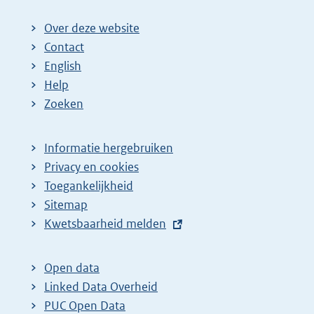
Over deze website
Contact
English
Help
Zoeken
Informatie hergebruiken
Privacy en cookies
Toegankelijkheid
Sitemap
E
Kwetsbaarheid melden
x
t
Open data
e
Linked Data Overheid
r
PUC Open Data