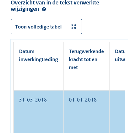
Overzicht van in de tekst verwerkte
wijzigingen
Toon volledige tabel
Datum
Terugwerkende
Datum
inwerkingtreding
kracht tot en
uitwerk
met
31-03-2018
01-01-2018