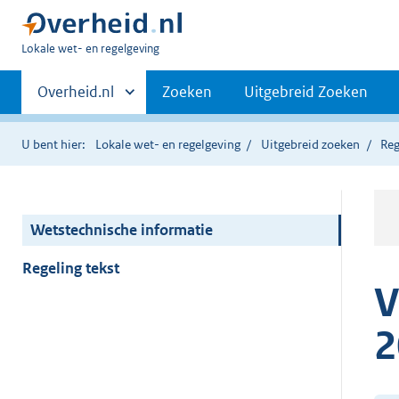
U
Lokale wet- en regelgeving
bent
Primaire
hier:
Andere
Overheid.nl
Zoeken
Uitgebreid Zoeken
sites
navigatie
binnen
U bent hier:
Lokale wet- en regelgeving
Uitgebreid zoeken
Reg
Wetstechnische informatie
Regeling tekst
V
2