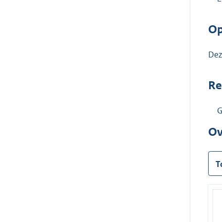
Op
Dez
Re
G
Ov
T