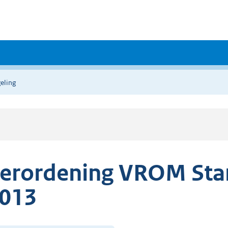
eling
erordening VROM Star
013