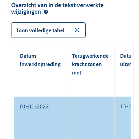
Overzicht van in de tekst verwerkte
wijzigingen
Toon volledige tabel
Datum
Terugwerkende
Datum
inwerkingtreding
kracht tot en
uitwerk
met
01-01-2022
15-07-