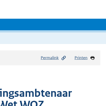
Permalink
Printen
ffingsambtenaar
n Wet WOZ