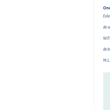
Ond
Exlo
de s
W.P.
de b
M.L.