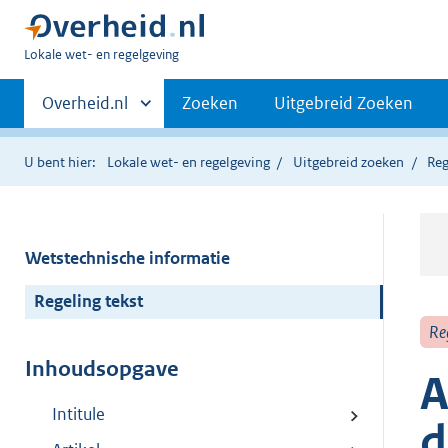
U
Lokale wet- en regelgeving
bent
Primaire
hier:
Andere
Overheid.nl
Zoeken
Uitgebreid Zoeken
sites
navigatie
binnen
U bent hier:
Lokale wet- en regelgeving
Uitgebreid zoeken
Reg
Wetstechnische informatie
Regeling tekst
Re
Inhoudsopgave
A
Intitule
d