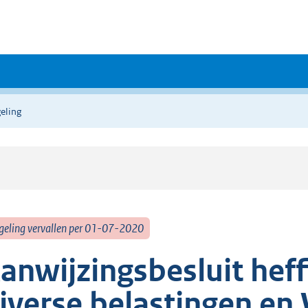
eling
geling vervallen per 01-07-2020
anwijzingsbesluit he
iverse belastingen e