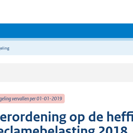
eling
geling vervallen per 01-01-2019
erordening op de heff
eclamebelasting 2018