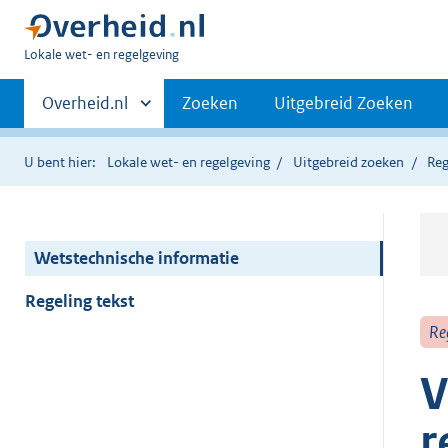
U
Lokale wet- en regelgeving
bent
Primaire
hier:
Andere
Overheid.nl
Zoeken
Uitgebreid Zoeken
sites
navigatie
binnen
U bent hier:
Lokale wet- en regelgeving
Uitgebreid zoeken
Reg
Wetstechnische informatie
Regeling tekst
Re
V
r