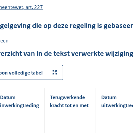
eentewet, art. 227
gelgeving die op deze regeling is gebasee
een
erzicht van in de tekst verwerkte wijzigi
oon volledige tabel
Datum
Terugwerkende
Datum
inwerkingtreding
kracht tot en met
uitwerkingtre