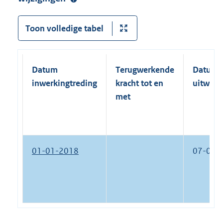
Toon volledige tabel
Datum
Terugwerkende
Datum
inwerkingtreding
kracht tot en
uitwerk
met
01-01-2018
07-02-