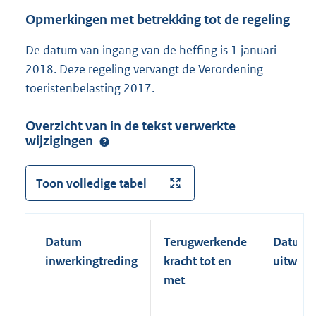
Opmerkingen met betrekking tot de regeling
De datum van ingang van de heffing is 1 januari
2018. Deze regeling vervangt de Verordening
toeristenbelasting 2017.
Overzicht van in de tekst verwerkte
wijzigingen
Toon volledige tabel
Datum
Terugwerkende
Datum
inwerkingtreding
kracht tot en
uitwerk
met