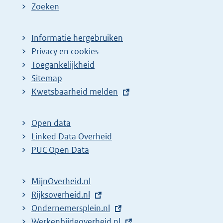
Zoeken
Informatie hergebruiken
Privacy en cookies
Toegankelijkheid
Sitemap
E
Kwetsbaarheid melden
x
t
Open data
e
Linked Data Overheid
r
PUC Open Data
n
e
MijnOverheid.nl
l
E
Rijksoverheid.nl
i
x
E
Ondernemersplein.nl
n
t
x
E
Werkenbijdeoverheid.nl