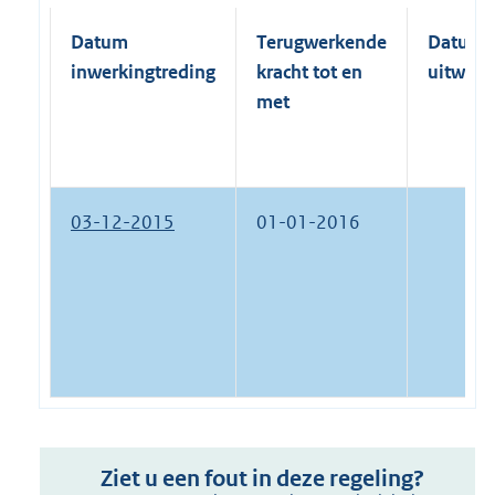
Datum
Terugwerkende
Datum
inwerkingtreding
kracht tot en
uitwerk
met
03-12-2015
01-01-2016
Ziet u een fout in deze regeling?