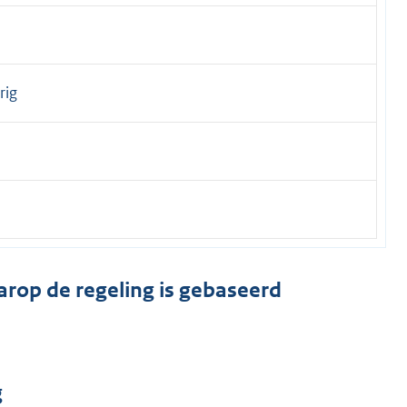
rig
e
arop de regeling is gebaseerd
g