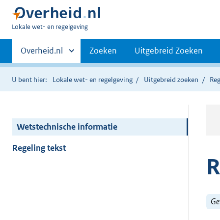
U
Lokale wet- en regelgeving
bent
Primaire
hier:
Andere
Overheid.nl
Zoeken
Uitgebreid Zoeken
sites
navigatie
binnen
U bent hier:
Lokale wet- en regelgeving
Uitgebreid zoeken
Reg
Wetstechnische informatie
Regeling tekst
R
Ge