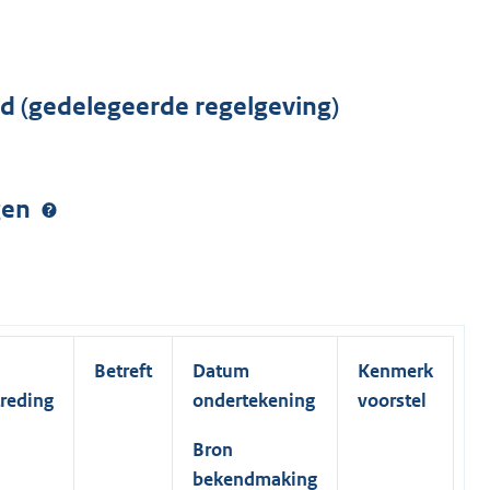
rd (gedelegeerde regelgeving)
ngen
Betreft
Datum
Kenmerk
treding
ondertekening
voorstel
Bron
bekendmaking