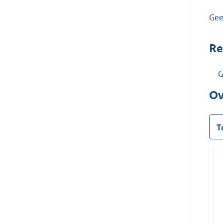
Ge
Re
G
Ov
T