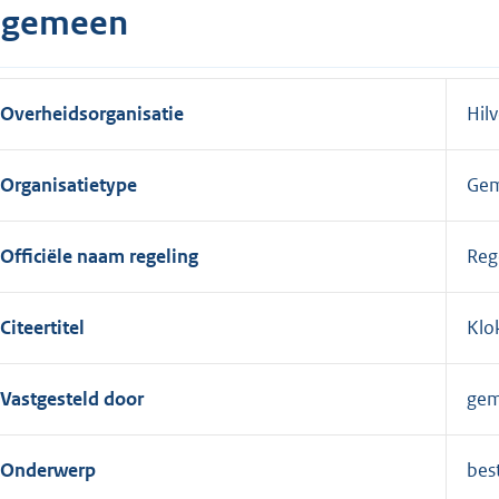
lgemeen
Overheidsorganisatie
Hil
Organisatietype
Ge
Officiële naam regeling
Reg
Citeertitel
Klo
Vastgesteld door
gem
Onderwerp
bes