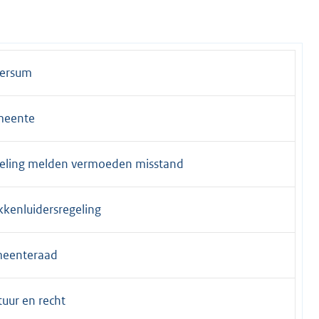
versum
meente
eling melden vermoeden misstand
kkenluidersregeling
eenteraad
tuur en recht