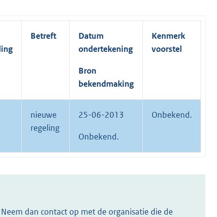
Betreft
Datum
Kenmerk
ding
ondertekening
voorstel
Bron
bekendmaking
nieuwe
25-06-2013
Onbekend.
regeling
Onbekend.
s? Neem dan contact op met de organisatie die de