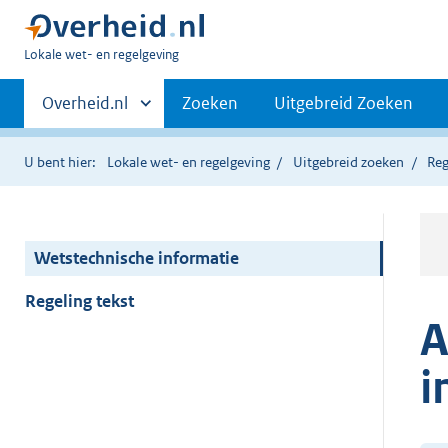
U
Lokale wet- en regelgeving
bent
Primaire
hier:
Andere
Overheid.nl
Zoeken
Uitgebreid Zoeken
sites
navigatie
binnen
U bent hier:
Lokale wet- en regelgeving
Uitgebreid zoeken
Reg
Wetstechnische informatie
Regeling tekst
A
i