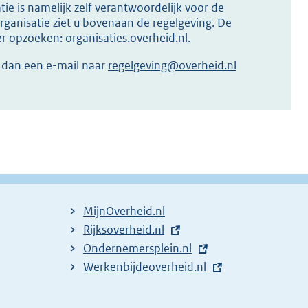
ie is namelijk zelf verantwoordelijk voor de
ganisatie ziet u bovenaan de regelgeving. De
ier opzoeken:
organisaties.overheid.nl
.
r dan een e-mail naar
regelgeving@overheid.nl
MijnOverheid.nl
E
Rijksoverheid.nl
x
E
Ondernemersplein.nl
t
x
E
Werkenbijdeoverheid.nl
e
t
x
r
e
t