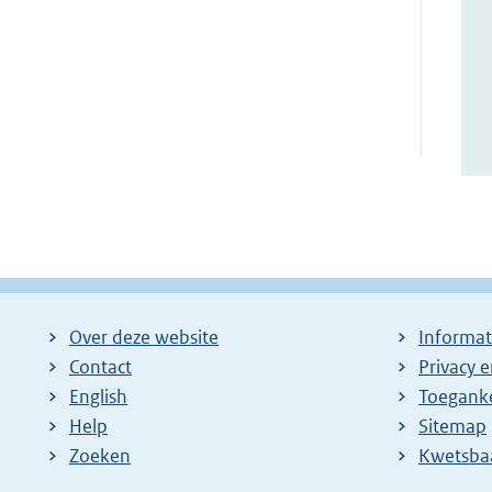
Over deze website
Informat
Contact
Privacy 
English
Toeganke
Help
Sitemap
Zoeken
E
Kwetsba
x