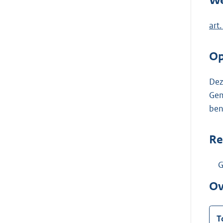
We
art
Op
Dez
Gem
ben
Re
G
Ov
T