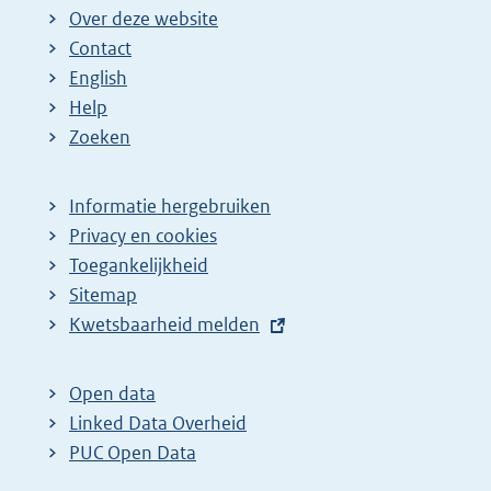
Over deze website
Contact
English
Help
Zoeken
Informatie hergebruiken
Privacy en cookies
Toegankelijkheid
Sitemap
E
Kwetsbaarheid melden
x
t
Open data
e
Linked Data Overheid
r
PUC Open Data
n