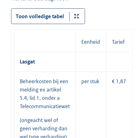
Toon volledige tabel
Eenheid
Tarief
Lasgat
Beheerkosten bij een
per stuk
€ 1,87
melding ex artikel
5.4, lid 1, onder a
Telecommunicatiewet
(ongeacht wel of
geen verharding dan
wel type verharding)