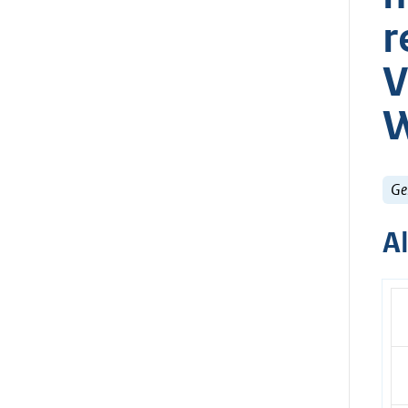
r
V
W
Ge
A