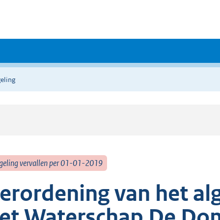
eling
geling vervallen per 01-01-2019
erordening van het a
et Waterschap De D