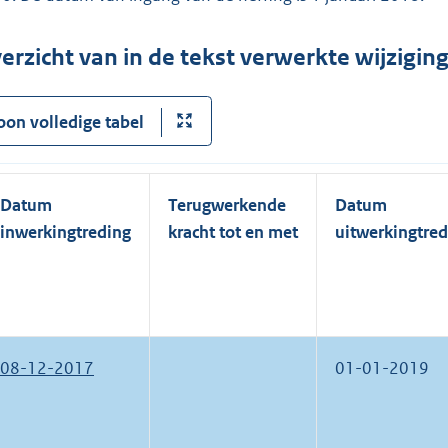
erzicht van in de tekst verwerkte wijzigi
oon volledige tabel
Datum
Terugwerkende
Datum
inwerkingtreding
kracht tot en met
uitwerkingtred
08-12-2017
01-01-2019