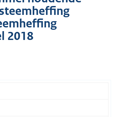
ysteemheffing
eemheffing
l 2018