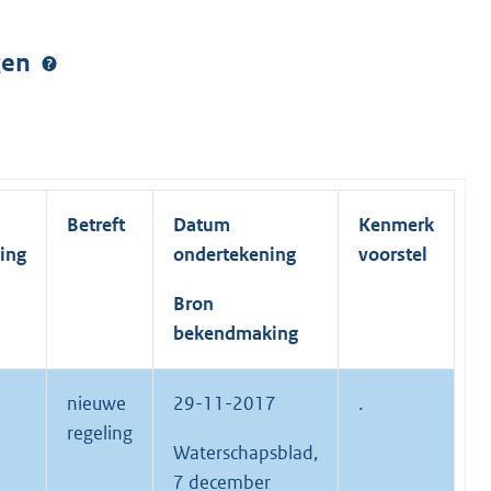
ngen
Betreft
Datum
Kenmerk
ing
ondertekening
voorstel
Bron
bekendmaking
nieuwe
29-11-2017
.
regeling
Waterschapsblad,
7 december