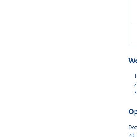
We
Op
Dez
201