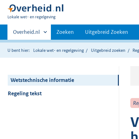
U
Lokale wet- en regelgeving
bent
Primaire
hier:
Andere
Overheid.nl
Zoeken
Uitgebreid Zoeken
sites
navigatie
binnen
U bent hier:
Lokale wet- en regelgeving
Uitgebreid zoeken
Reg
Wetstechnische informatie
Regeling tekst
Re
V
h