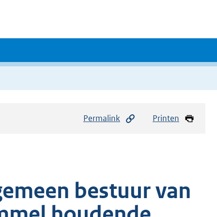
Permalink
Printen
lgemeen bestuur van
ommel houdende