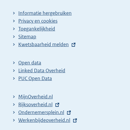
Informatie hergebruiken
Privacy en cookies
Toegankelijkheid
Sitemap
E
Kwetsbaarheid melden
x
t
Open data
e
Linked Data Overheid
r
PUC Open Data
n
e
MijnOverheid.nl
l
E
Rijksoverheid.nl
i
x
E
Ondernemersplein.nl
n
t
x
E
Werkenbijdeoverheid.nl
k
e
t
x