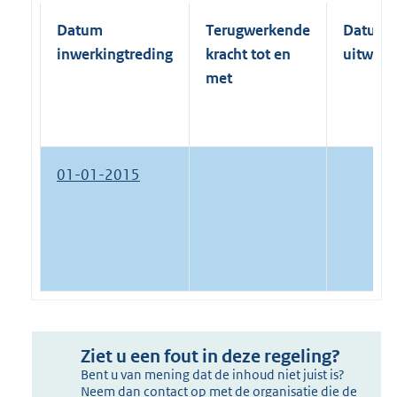
Datum
Terugwerkende
Datum
inwerkingtreding
kracht tot en
uitwerk
met
01-01-2015
Ziet u een fout in deze regeling?
Bent u van mening dat de inhoud niet juist is?
Neem dan contact op met de organisatie die de