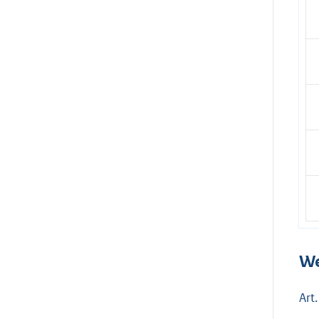
We
Art