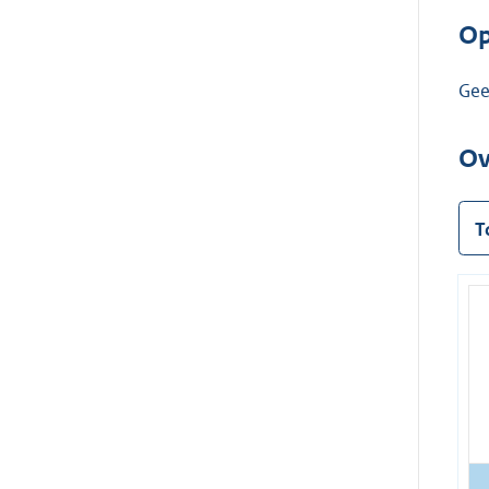
Op
Ge
Ov
T