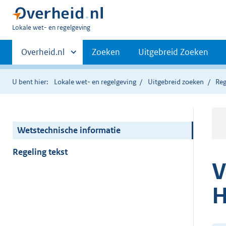
U
Lokale wet- en regelgeving
bent
Primaire
hier:
Andere
Overheid.nl
Zoeken
Uitgebreid Zoeken
sites
navigatie
binnen
U bent hier:
Lokale wet- en regelgeving
Uitgebreid zoeken
Reg
Wetstechnische informatie
Regeling tekst
V
H