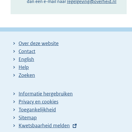
dan een e-mail naar
regelgeving@overheid.nl
Over deze website
Contact
English
Help
Zoeken
Informatie hergebruiken
Privacy en cookies
Toegankelijkheid
Sitemap
E
Kwetsbaarheid melden