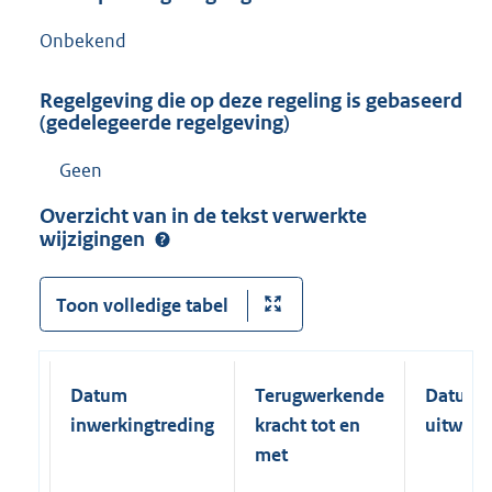
Onbekend
Regelgeving die op deze regeling is gebaseerd
(gedelegeerde regelgeving)
Geen
Overzicht van in de tekst verwerkte
wijzigingen
Toon volledige tabel
Datum
Terugwerkende
Datum
inwerkingtreding
kracht tot en
uitwerk
met