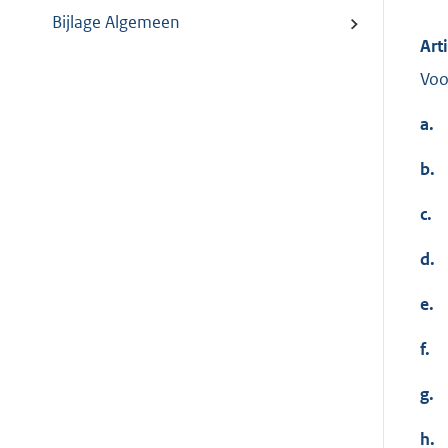
Bijlage Algemeen
Art
Voo
a.
b.
c.
d.
e.
f.
g.
h.