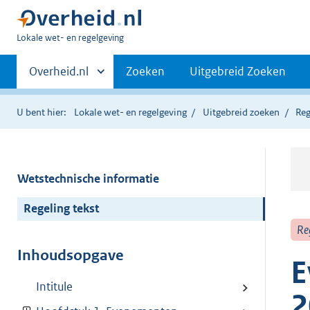
U
Lokale wet- en regelgeving
bent
Primaire
hier:
Andere
Overheid.nl
Zoeken
Uitgebreid Zoeken
sites
navigatie
binnen
U bent hier:
Lokale wet- en regelgeving
Uitgebreid zoeken
Reg
Wetstechnische informatie
Regeling tekst
Re
Inhoudsopgave
E
Intitule
2