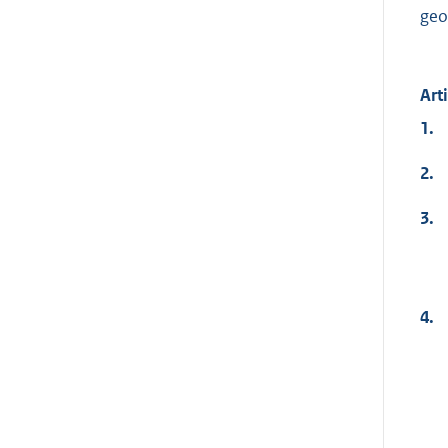
geo
Art
1.
2.
3.
4.