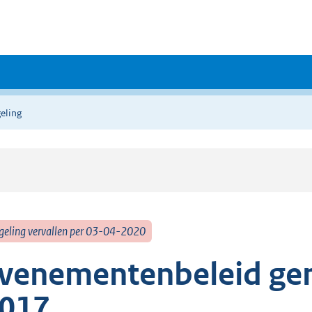
eling
geling vervallen per 03-04-2020
venementenbeleid gem
017