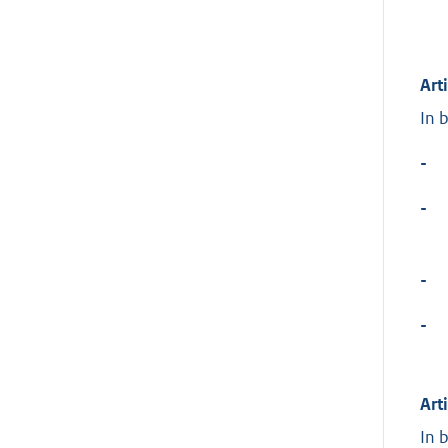
Art
In 
-
-
-
-
Art
In 