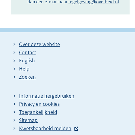
dan een e-mail naar
regelgeving@overheid.nl
Over deze website
Contact
English
Help
Zoeken
Informatie hergebruiken
Privacy en cookies
Toegankelijkheid
Sitemap
E
Kwetsbaarheid melden