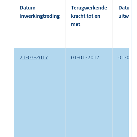
Datum
Terugwerkende
Datum
inwerkingtreding
kracht tot en
uitwerk
met
21-07-2017
01-01-2017
01-01-