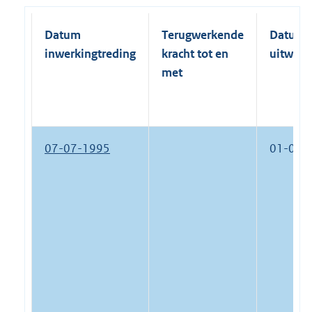
Datum
Terugwerkende
Datum
inwerkingtreding
kracht tot en
uitwerk
met
07-07-1995
01-01-