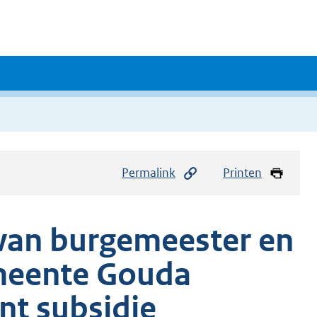
Permalink
Printen
e van burgemeester en
meente Gouda
nt subsidie