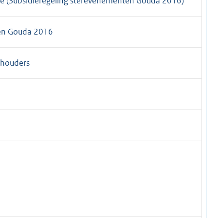
ie (Subsidieregeling sterevenementen Gouda 2016)
ten Gouda 2016
thouders