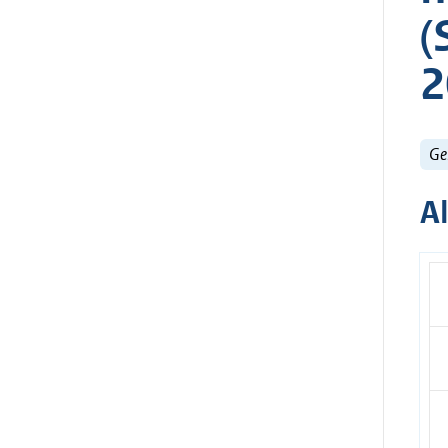
(
2
Ge
A