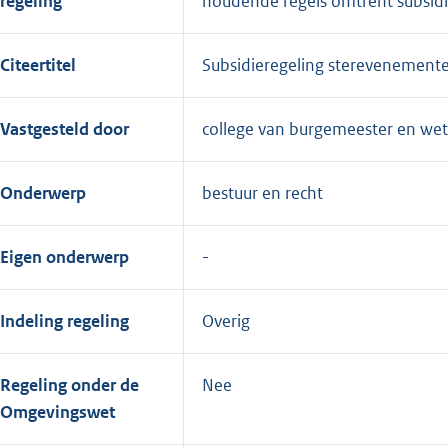
regeling
houdende regels omtrent subsid
Citeertitel
Subsidieregeling sterevenemen
Vastgesteld door
college van burgemeester en we
Onderwerp
bestuur en recht
Eigen onderwerp
Indeling regeling
Overig
Regeling onder de
Nee
Omgevingswet