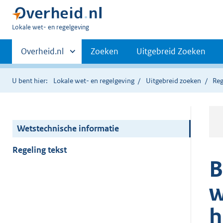
U
Lokale wet- en regelgeving
bent
Primaire
hier:
Andere
Overheid.nl
Zoeken
Uitgebreid Zoeken
sites
navigatie
binnen
U bent hier:
Lokale wet- en regelgeving
Uitgebreid zoeken
Reg
Wetstechnische informatie
Regeling tekst
B
w
h