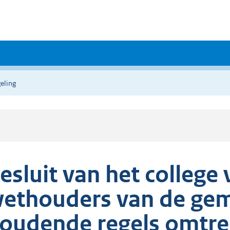
eling
esluit van het colleg
ethouders van de ge
oudende regels omtre