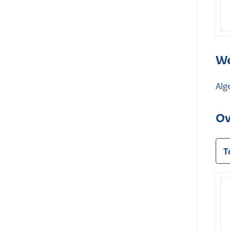
We
Alg
Ov
T