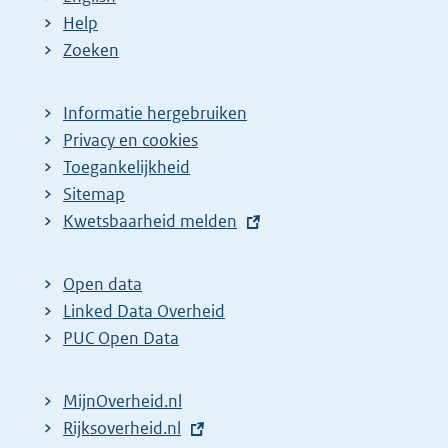
Help
Zoeken
Informatie hergebruiken
Privacy en cookies
Toegankelijkheid
Sitemap
E
Kwetsbaarheid melden
x
t
Open data
e
Linked Data Overheid
r
PUC Open Data
n
e
MijnOverheid.nl
l
E
Rijksoverheid.nl
i