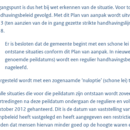
gangspunt is dus het bij wet erkennen van de situatie. Voor 
dhavingsbeleid gevolgd. Met dit Plan van aanpak wordt ui
3 (ten aanzien van de in gang gezette strikte handhavingsl
8.
Er is besloten dat de gemeente begint met een schone lei 
ontstane situaties conform dit Plan van aanpak. In nieuwe
genoemde peildatums) wordt een regulier handhavingsbel
nageleefd.
rgesteld wordt met een zogenaamde ‘nuloptie’ (schone lei) te
 alle situaties die voor die peildatum zijn ontstaan wordt zo
rtredingen na deze peildatum ondergaan de reguliere en vol
ktober 2012 gehanteerd. Dit is de datum van vaststelling va
mpbeleid heeft vastgelegd en heeft aangegeven een restricti
den dat mensen hiervan minder goed op de hoogte waren e