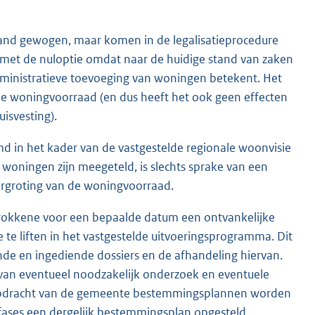
nd gewogen, maar komen in de legalisatieprocedure
met de nuloptie omdat naar de huidige stand van zaken
administratieve toevoeging van woningen betekent. Het
de woningvoorraad (en dus heeft het ook geen effecten
isvesting).
d in het kader van de vastgestelde regionale woonvisie
 woningen zijn meegeteld, is slechts sprake van een
 vergroting van de woningvoorraad.
trokkene voor een bepaalde datum een ontvankelijke
te liften in het vastgestelde uitvoeringsprogramma. Dit
nde en ingediende dossiers en de afhandeling hiervan.
 van eventueel noodzakelijk onderzoek en eventuele
 opdracht van de gemeente bestemmingsplannen worden
r fases een dergelijk bestemmingsplan opgesteld