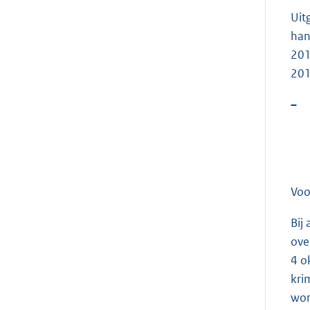
Uit
han
201
201
–
Voo
Bij
ove
4 o
kri
wor