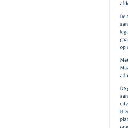
afd
Bel
aan
leg
gaa
op 
Met
Maa
adm
De 
aan
uit
Hie
pla
opg