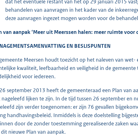
dat het eventuele restant van het op 29 januari 2015 vas
behandelen van aanvragen in het kader van de inkeerrege
deze aanvragen ingezet mogen worden voor de behandeli
n van aanpak ‘Meer uit Meerssen halen: meer ruimte voor 
NAGEMENTSAMENVATTING EN BESLISPUNTEN
gemeente Meersen houdt toezicht op het naleven van wet- e
mtelijke kwaliteit, leefbaarheid en veiligheid in de gemeent
delijkheid voor iedereen.
26 september 2013 heeft de gemeenteraad een Plan van aanp
t nageleefd lijken te zijn. In de tijd tussen 26 september en 
eleefd zijn verder toegenomen: er zijn 76 gevallen bijgekome
eng handhavingsbeleid. Inmiddels is deze doelstelling bijges
innen door de zonder toestemming gerealiseerde zaken waar m
 dit nieuwe Plan van aanpak.