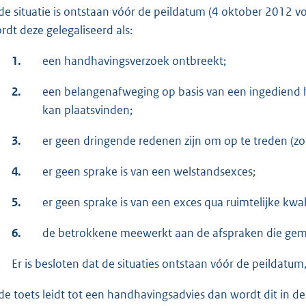
 de situatie is ontstaan vóór de peildatum (4 oktober 2012 
ordt deze gelegaliseerd als:
1.
een handhavingsverzoek ontbreekt;
2.
een belangenafweging op basis van een ingediend ha
kan plaatsvinden;
3.
er geen dringende redenen zijn om op te treden (zo
4.
er geen sprake is van een welstandsexces;
5.
er geen sprake is van een exces qua ruimtelijke kwali
6.
de betrokkene meewerkt aan de afspraken die gema
Er is besloten dat de situaties ontstaan vóór de peildatum,
 de toets leidt tot een handhavingsadvies dan wordt dit in d