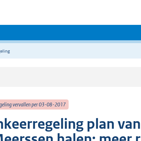
eling
geling vervallen per 03-08-2017
nkeerregeling plan va
eerssen halen: meer r