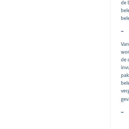
de 
bel
bel
–
Van
won
de 
inv
pak
bel
ver
gev
–