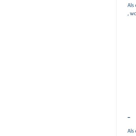
Als
, w
–
Als