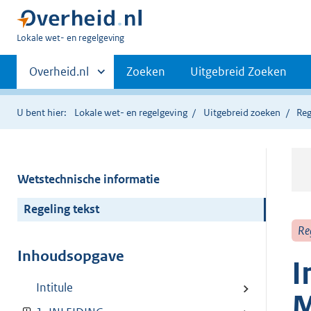
U
Lokale wet- en regelgeving
bent
Primaire
hier:
Andere
Overheid.nl
Zoeken
Uitgebreid Zoeken
sites
navigatie
binnen
U bent hier:
Lokale wet- en regelgeving
Uitgebreid zoeken
Reg
Wetstechnische informatie
Regeling tekst
Re
Inhoudsopgave
I
Intitule
M