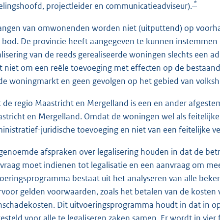
*
elingshoofd, projectleider en communicatieadviseur).
angen van omwonenden worden niet (uitputtend) op voorha
 bod. De provincie heeft aangegeven te kunnen instemmen 
alisering van de reeds gerealiseerde woningen slechts een 
t niet om een reële toevoeging met effecten op de bestaan
de woningmarkt en geen gevolgen op het gebied van volkshu
 de regio Maastricht en Mergelland is een en ander afgestem
stricht en Mergelland. Omdat de woningen wel als feitelijke
inistratief-juridische toevoeging en niet van een feitelijke
genoemde afspraken over legalisering houden in dat de be
vraag moet indienen tot legalisatie en een aanvraag om mee 
voeringsprogramma bestaat uit het analyseren van alle beke
rvoor gelden voorwaarden, zoals het betalen van de kosten
nschadekosten. Dit uitvoeringsprogramma houdt in dat in
esteld voor alle te legaliseren zaken samen. Er wordt in vie