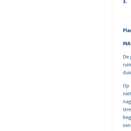
3.
Pla
MA
De 
rui
dui
Op 
nie
nag
str
beg
van