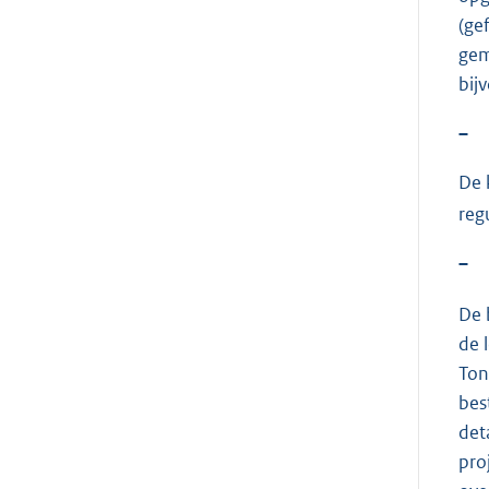
(ge
gem
bij
–
De 
reg
–
De 
de 
Ton
bes
det
pro