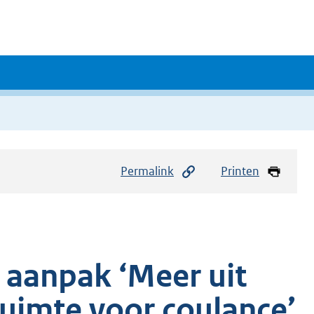
Permalink
Printen
n aanpak ‘Meer uit
uimte voor coulance’