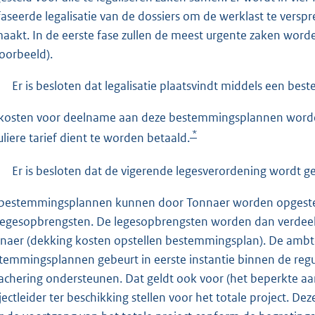
faseerde legalisatie van de dossiers om de werklast te verspre
aakt. In de eerste fase zullen de meest urgente zaken word
voorbeeld).
Er is besloten dat legalisatie plaatsvindt middels een bes
kosten voor deelname aan deze bestemmingsplannen worden 
*
uliere tarief dient te worden betaald.
Er is besloten dat de vigerende legesverordening wordt g
bestemmingsplannen kunnen door Tonnaer worden opgesteld
legesopbrengsten. De legesopbrengsten worden dan verdeel
naer (dekking kosten opstellen bestemmingsplan). De ambte
temmingsplannen gebeurt in eerste instantie binnen de regul
achering ondersteunen. Dat geldt ook voor (het beperkte aa
jectleider ter beschikking stellen voor het totale project. De