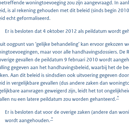
betreffende woningtoevoeging zou zijn aangevraagd. In aanl
eid, is al rekening gehouden met dit beleid (sinds begin 2010
eid echt geformaliseerd.
Er is besloten dat 4 oktober 2012 als peildatum wordt 
uit oogpunt van ‘gelijke behandeling’ kan ervoor gekozen w
ingtoevoegingen, maar voor alle handhavingsdossiers. De R
overige gevallen de peildatum 9 februari 2010 wordt aange
ulling gegeven aan het handhavingsbeleid, waarbij het de b
ken. Aan dit beleid is sindsdien ook uitvoering gegeven door
eid in vergelijkbare gevallen (dus andere zaken dan woningto
gelijkbare aanvragen geweigerd zijn, leidt het tot ongelijkhe
*
allen nu een latere peildatum zou worden gehanteerd.
Er is besloten dat voor de overige zaken (andere dan wo
*
wordt aangehouden.