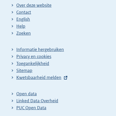
Over deze website
Contact
English
Help
Zoeken
Informatie hergebruiken
Privacy en cookies
Toegankelijkheid
Sitemap
E
Kwetsbaarheid melden
x
t
Open data
e
Linked Data Overheid
r
PUC Open Data
n