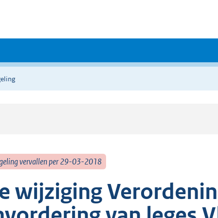
eling
geling vervallen per 29-03-2018
e wijziging Verordenin
nvordering van leges V