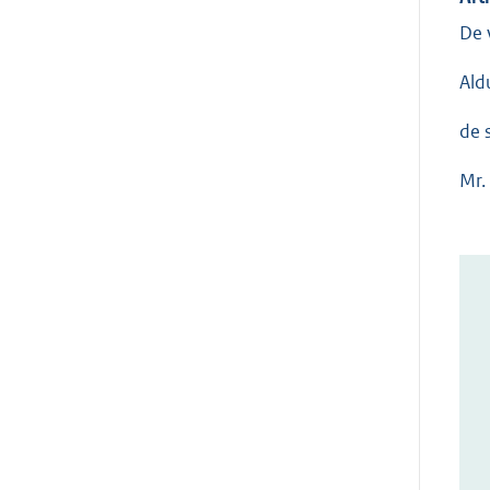
De 
Ald
de 
Mr. 