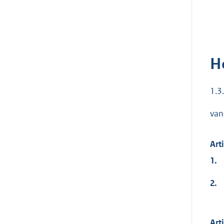
H
1.3
van
Art
1.
2.
Arti