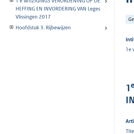
1 e WIJZIGINGS VERORDENING OP DE
HEFFING EN INVORDERING VAN Leges
Vlissingen 2017
Ge
Hoofdstuk 3. Rijbewijzen
Inti
1e 
1
I
Arti
Tit