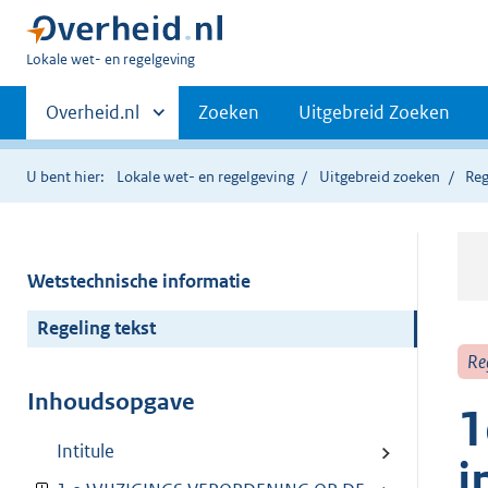
U
Lokale wet- en regelgeving
bent
Primaire
hier:
Andere
Overheid.nl
Zoeken
Uitgebreid Zoeken
sites
navigatie
binnen
U bent hier:
Lokale wet- en regelgeving
Uitgebreid zoeken
Reg
Wetstechnische informatie
Regeling tekst
Re
Inhoudsopgave
1
Intitule
i