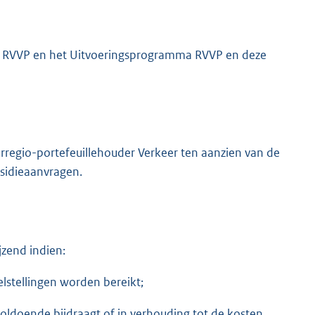
et RVVP en het Uitvoeringsprogramma RVVP en deze
rregio-portefeuillehouder Verkeer ten aanzien van de
bsidieaanvragen.
jzend indien:
elstellingen worden bereikt;
voldoende bijdraagt of in verhouding tot de kosten