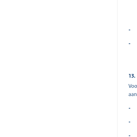
-
-
13.
Voo
aan
-
-
-