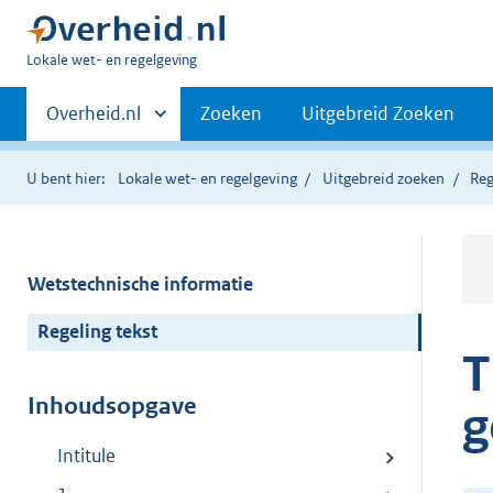
U
Lokale wet- en regelgeving
bent
Primaire
hier:
Andere
Overheid.nl
Zoeken
Uitgebreid Zoeken
sites
navigatie
binnen
U bent hier:
Lokale wet- en regelgeving
Uitgebreid zoeken
Reg
Wetstechnische informatie
Regeling tekst
T
Inhoudsopgave
g
Intitule