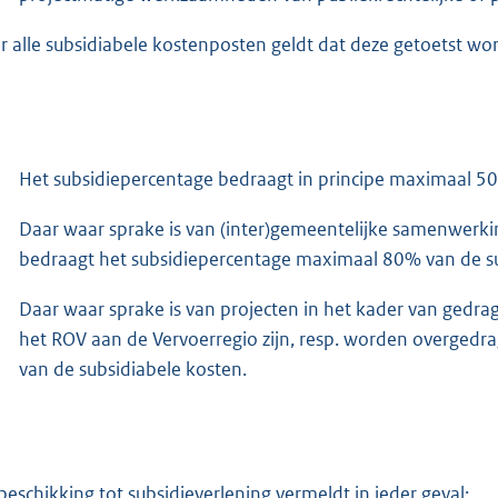
r alle subsidiabele kostenposten geldt dat deze getoetst w
Het subsidiepercentage bedraagt in principe maximaal 50
Daar waar sprake is van (inter)gemeentelijke samenwerkin
bedraagt het subsidiepercentage maximaal 80% van de su
Daar waar sprake is van projecten in het kader van gedrag
het ROV aan de Vervoerregio zijn, resp. worden overged
van de subsidiabele kosten.
beschikking tot subsidieverlening vermeldt in ieder geval: