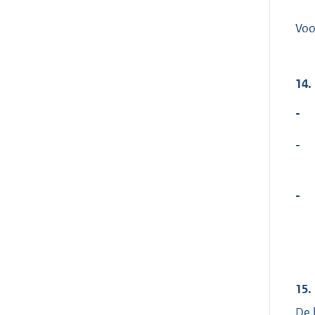
Voo
14.
-
-
-
15.
De 