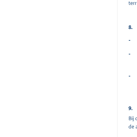
ter
8.
-
-
-
9.
Bij
de 