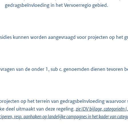
gedragsbeïnvloeding in het Vervoerregio gebied.
sidies kunnen worden aangevraagd voor projecten op het g
vragen van de onder 1, sub c. genoemden dienen tevoren be
projecten op het terrein van gedragsbeïnvloeding waarvoor s
ke deel uitmaakt van deze regeling.
zie IDV bijlage, categorieën 
ciperen, resp. aanhaken op landelijke campagnes in het kader van categ