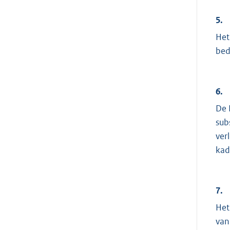
5.
Het
bed
6.
De 
sub
ver
kad
7.
Het
van