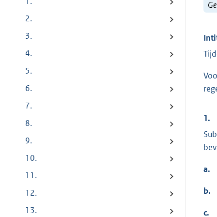
1.
Ge
2.
3.
Inti
4.
Tij
5.
Vo
6.
reg
7.
1.
8.
Sub
9.
bev
10.
a.
11.
b.
12.
13.
c.