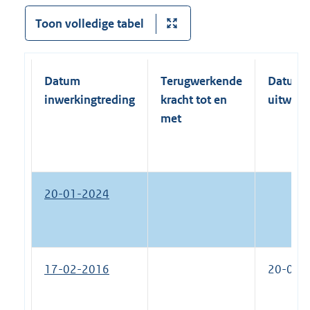
Toon volledige tabel
Datum
Terugwerkende
Datum
inwerkingtreding
kracht tot en
uitwerk
met
20-01-2024
17-02-2016
20-01-