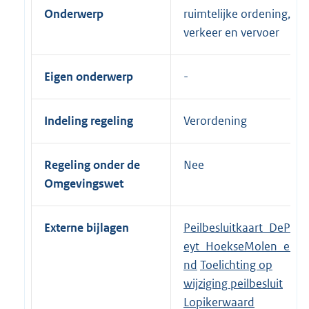
Onderwerp
ruimtelijke ordening,
verkeer en vervoer
Eigen onderwerp
Indeling regeling
Verordening
Regeling onder de
Nee
Omgevingswet
Externe bijlagen
Peilbesluitkaart_DePl
eyt_HoekseMolen_ei
nd
Toelichting op
wijziging peilbesluit
Lopikerwaard