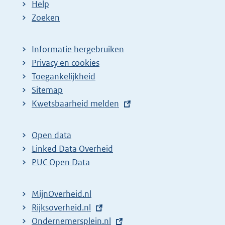
Help
Zoeken
Informatie hergebruiken
Privacy en cookies
Toegankelijkheid
Sitemap
E
Kwetsbaarheid melden
x
t
Open data
e
Linked Data Overheid
r
PUC Open Data
n
e
MijnOverheid.nl
l
E
Rijksoverheid.nl
i
x
E
Ondernemersplein.nl