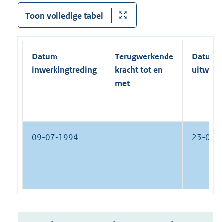
Toon volledige tabel
Datum
Terugwerkende
Datum
inwerkingtreding
kracht tot en
uitwerk
met
09-07-1994
23-01-