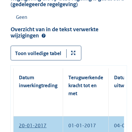
(gedelegeerde regelgeving)
Geen
Overzicht van in de tekst verwerkte
wijzigingen
Toon volledige tabel
Datum
Terugwerkende
Datum
inwerkingtreding
kracht tot en
uitwerk
met
20-01-2017
01-01-2017
04-06-