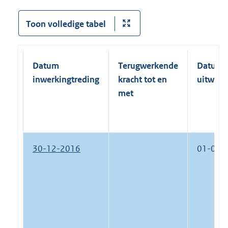
Toon volledige tabel
Datum
Terugwerkende
Datum
inwerkingtreding
kracht tot en
uitwerk
met
30-12-2016
01-01-