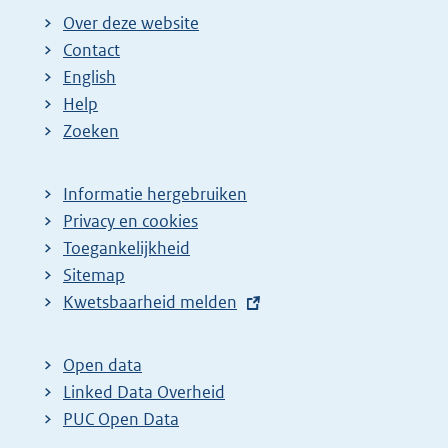
Over deze website
Contact
English
Help
Zoeken
Informatie hergebruiken
Privacy en cookies
Toegankelijkheid
Sitemap
E
Kwetsbaarheid melden
x
t
Open data
e
Linked Data Overheid
r
PUC Open Data
n