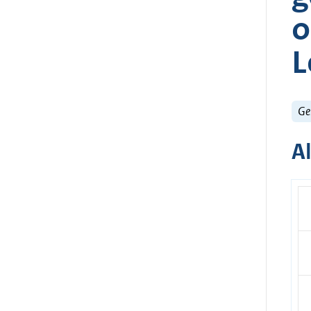
o
L
Ge
A