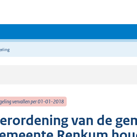
eling
geling vervallen per 01-01-2018
erordening van de ge
emeente Renkum houd