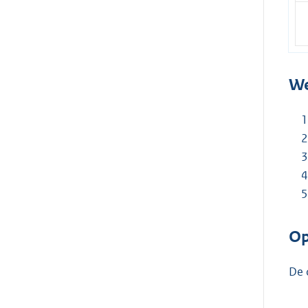
We
Op
De 