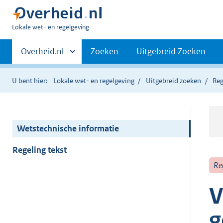
U
Lokale wet- en regelgeving
bent
Primaire
hier:
Andere
Overheid.nl
Zoeken
Uitgebreid Zoeken
sites
navigatie
binnen
U bent hier:
Lokale wet- en regelgeving
Uitgebreid zoeken
Reg
Wetstechnische informatie
Regeling tekst
Re
V
g