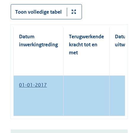
Toon volledige tabel
Datum
Terugwerkende
Datum
inwerkingtreding
kracht tot en
uitwerk
met
01-01-2017