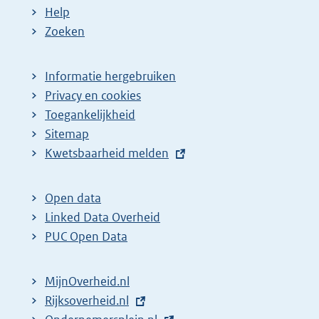
Help
Zoeken
Informatie hergebruiken
Privacy en cookies
Toegankelijkheid
Sitemap
E
Kwetsbaarheid melden
x
t
Open data
e
Linked Data Overheid
r
PUC Open Data
n
e
MijnOverheid.nl
l
E
Rijksoverheid.nl
i