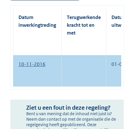
Datum
Terugwerkende
Datum
inwerkingtreding
kracht tot en
uitwerk
met
10-11-2016
01-01-
Ziet u een fout in deze regeling?
Bent u van mening dat de inhoud niet juist is?
Neem dan contact op met de organisatie die de
regelgeving heeft gepubliceerd. Deze