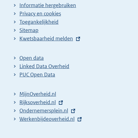
Informatie hergebruiken
Privacy en cookies
Toegankelijkheid
Sitemap
E
Kwetsbaarheid melden
x
t
Open data
e
Linked Data Overheid
r
PUC Open Data
n
e
MijnOverheid.nl
l
E
Rijksoverheid.nl
i
x
E
Ondernemersplein.nl
n
t
x
E
Werkenbijdeoverheid.nl
k
e
t
x
:
r
e
t