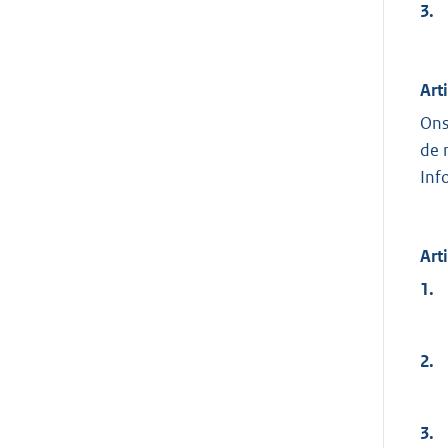
3.
Art
Ons
de 
Inf
Art
1.
2.
3.