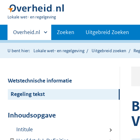
U
Lokale wet- en regelgeving
bent
Primaire
hier:
Andere
Overheid.nl
Zoeken
Uitgebreid Zoeken
sites
navigatie
binnen
U bent hier:
Lokale wet- en regelgeving
Uitgebreid zoeken
Reg
Wetstechnische informatie
Regeling tekst
B
Inhoudsopgave
V
Intitule