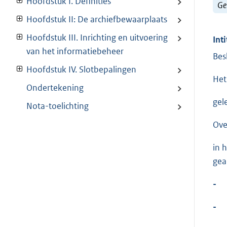
Hoofdstuk I. Definities
Ge
Hoofdstuk II: De archiefbewaarplaats
Hoofdstuk III. Inrichting en uitvoering
Inti
van het informatiebeheer
Bes
Hoofdstuk IV. Slotbepalingen
Het
Ondertekening
gel
Nota-toelichting
Ove
in 
gea
-
-