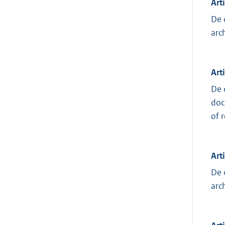
Art
De 
arc
Art
De 
doc
of 
Art
De 
arc