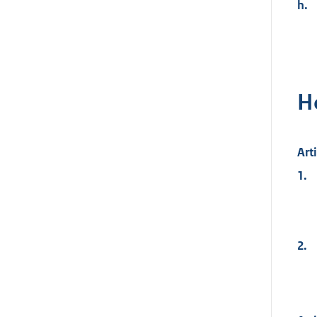
h.
H
Art
1.
2.