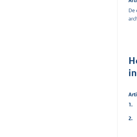
Art
De 
arc
Ho
i
Art
1.
2.