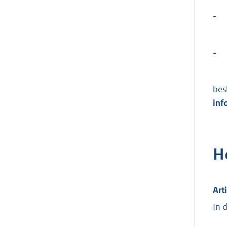
-
-
bes
inf
H
Art
In 