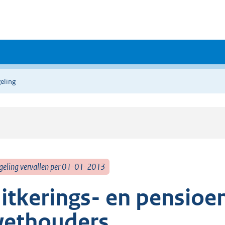
eling
geling vervallen per 01-01-2013
itkerings- en pensioe
ethouders