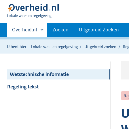
U
Lokale wet- en regelgeving
bent
Primaire
hier:
Andere
Overheid.nl
Zoeken
Uitgebreid Zoeken
sites
navigatie
binnen
U bent hier:
Lokale wet- en regelgeving
Uitgebreid zoeken
Reg
Wetstechnische informatie
Regeling tekst
Re
U
w