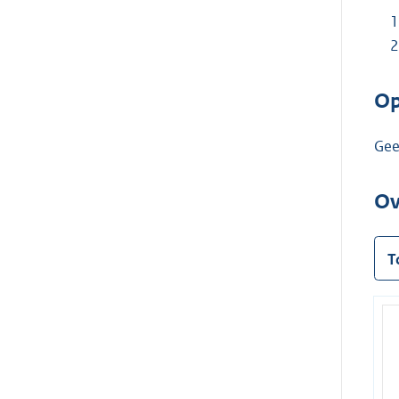
Op
Ge
Ov
T