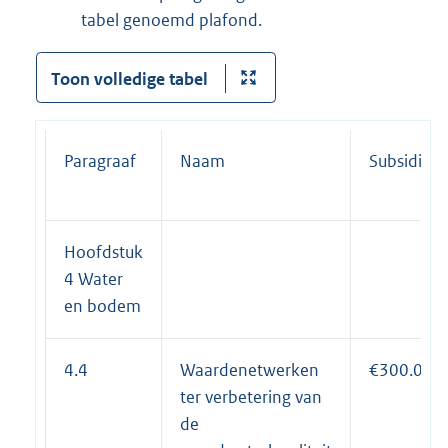
tabel genoemd plafond.
Toon volledige tabel
Paragraaf
Naam
Subsidiep
Hoofdstuk
4 Water
en bodem
4.4
Waardenetwerken
€300.000
ter verbetering van
de