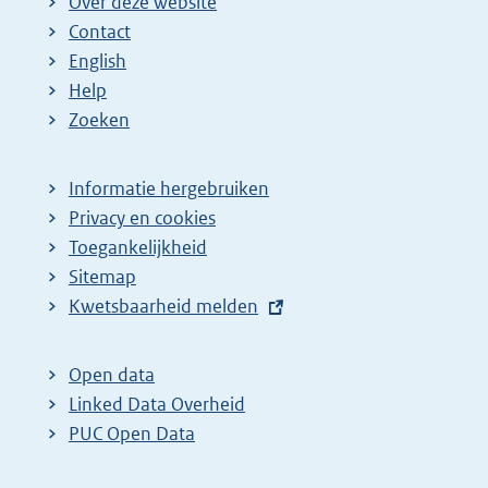
Over deze website
Contact
English
Help
Zoeken
Informatie hergebruiken
Privacy en cookies
Toegankelijkheid
Sitemap
E
Kwetsbaarheid melden
x
t
Open data
e
Linked Data Overheid
r
PUC Open Data
n
e