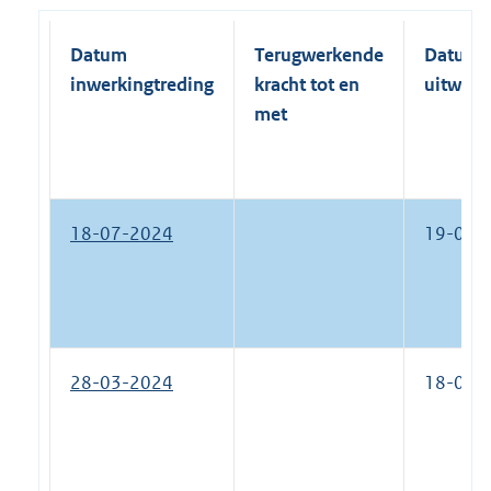
Datum
Terugwerkende
Datum
inwerkingtreding
kracht tot en
uitwerk
met
18-07-2024
19-07-
28-03-2024
18-07-