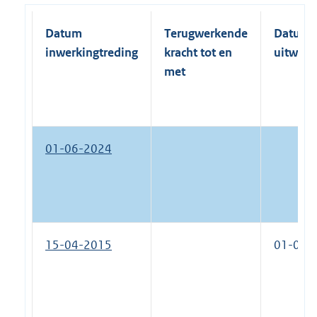
Datum
Terugwerkende
Datum
inwerkingtreding
kracht tot en
uitwerk
met
01-06-2024
15-04-2015
01-06-