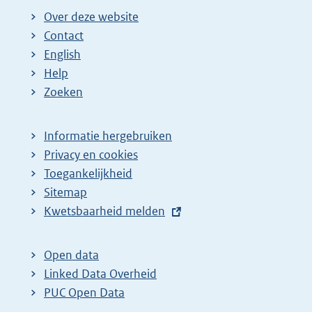
Over deze website
Contact
English
Help
Zoeken
Informatie hergebruiken
Privacy en cookies
Toegankelijkheid
Sitemap
E
Kwetsbaarheid melden
x
t
Open data
e
Linked Data Overheid
r
PUC Open Data
n